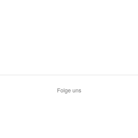
Folge uns
© 2026 FF Übelbach-Markt