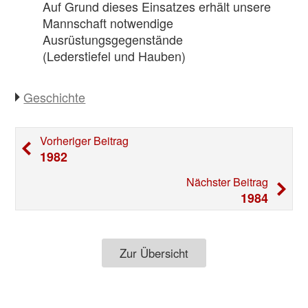
Auf Grund dieses Einsatzes erhält unsere
Mannschaft notwendige
Ausrüstungsgegenstände
(Lederstiefel und Hauben)
Geschichte
Beitragsnavigation
Vorheriger
Vorheriger Beitrag
Beitrag:
1982
Nächst
Nächster Beitrag
Beitrag
1984
Zur Übersicht