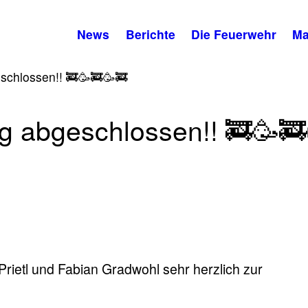
News
Berichte
Die Feuerwehr
Ma
eschlossen!! 🚒🥳🚒🥳🚒
ig abgeschlossen!! 🚒🥳🚒
rietl und Fabian Gradwohl sehr herzlich zur