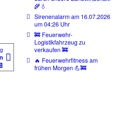
🌾💧
Sirenenalarm am 16.07.2026
um 04:26 Uhr
🚒 Feuerwehr-
Logistikfahrzeug zu
Nächster
verkaufen 🚒
ag
Beitrag:
en
🔥 Feuerwehrfitness am
🏻
frühen Morgen 💪🚒