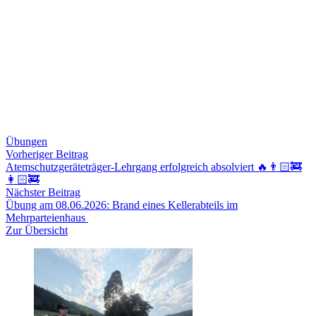
Übungen
Beitragsnavigation
Vorheriger
Vorheriger Beitrag
Beitrag:
Atemschutzgeräteträger-Lehrgang erfolgreich absolviert 🔥👨🏻‍🚒
👩🏻‍🚒
Nächster
Nächster Beitrag
Beitrag:
Übung am 08.06.2026: Brand eines Kellerabteils im
Mehrparteienhaus
Zur Übersicht