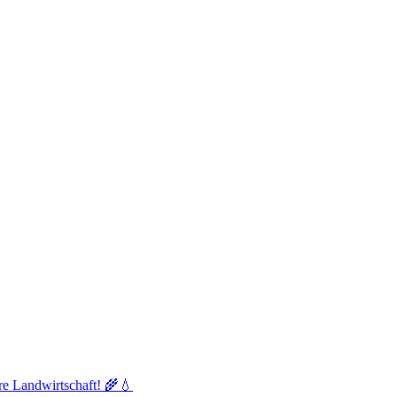
re Landwirtschaft! 🌾💧