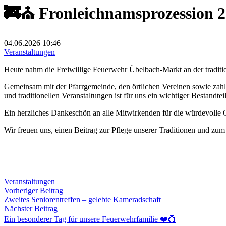
🚒⛪ Fronleichnamsprozession 
04.06.2026
10:46
Veranstaltungen
Heute nahm die Freiwillige Feuerwehr Übelbach-Markt an der traditio
Gemeinsam mit der Pfarrgemeinde, den örtlichen Vereinen sowie zahl
und traditionellen Veranstaltungen ist für uns ein wichtiger Bestand
Ein herzliches Dankeschön an alle Mitwirkenden für die würdevolle 
Wir freuen uns, einen Beitrag zur Pflege unserer Traditionen und zu
Veranstaltungen
Beitragsnavigation
Vorheriger
Vorheriger Beitrag
Beitrag:
Zweites Seniorentreffen – gelebte Kameradschaft
Nächster
Nächster Beitrag
Beitrag:
Ein besonderer Tag für unsere Feuerwehrfamilie ❤️💍