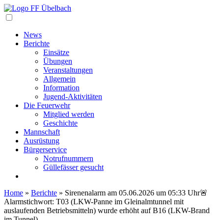
Navigation
News
Berichte
Einsätze
Übungen
Veranstaltungen
Allgemein
Information
Jugend-Aktivitäten
Die Feuerwehr
Mitglied werden
Geschichte
Mannschaft
Ausrüstung
Bürgerservice
Notrufnummern
Güllefässer gesucht
Home
»
Berichte
»
Sirenenalarm am 05.06.2026 um 05:33 Uhr🚨
Alarmstichwort: T03 (LKW-Panne im Gleinalmtunnel mit
auslaufenden Betriebsmitteln) wurde erhöht auf B16 (LKW-Brand
im Tunnel)