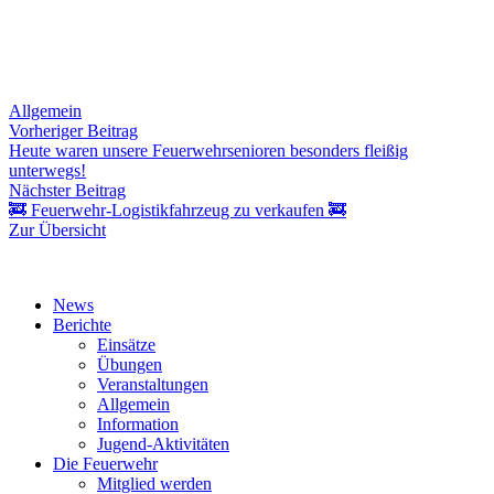
Allgemein
Beitragsnavigation
Vorheriger
Vorheriger Beitrag
Beitrag:
Heute waren unsere Feuerwehrsenioren besonders fleißig
unterwegs!
Nächster
Nächster Beitrag
Beitrag:
🚒 Feuerwehr-Logistikfahrzeug zu verkaufen 🚒
Zur Übersicht
News
Berichte
Einsätze
Übungen
Veranstaltungen
Allgemein
Information
Jugend-Aktivitäten
Die Feuerwehr
Mitglied werden