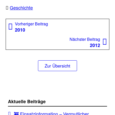
Geschichte
Beitragsnavigation
Vorheriger
Vorheriger Beitrag
Beitrag:
2010
Nächst
Nächster Beitrag
Beitrag
2012
Zur Übersicht
Aktuelle Beiträge
🚒 Einsatzinformation – Vermutlicher