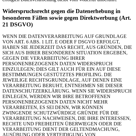
Widerspruchsrecht gegen die Datenerhebung in
besonderen Fällen sowie gegen Direktwerbung (Art.
21 DSGVO)
WENN DIE DATENVERARBEITUNG AUF GRUNDLAGE
VON ART. 6 ABS. 1 LIT. E ODER F DSGVO ERFOLGT,
HABEN SIE JEDERZEIT DAS RECHT, AUS GRÜNDEN, DIE
SICH AUS IHRER BESONDEREN SITUATION ERGEBEN,
GEGEN DIE VERARBEITUNG IHRER
PERSONENBEZOGENEN DATEN WIDERSPRUCH
EINZULEGEN; DIES GILT AUCH FÜR EIN AUF DIESE
BESTIMMUNGEN GESTÜTZTES PROFILING. DIE
JEWEILIGE RECHTSGRUNDLAGE, AUF DENEN EINE
VERARBEITUNG BERUHT, ENTNEHMEN SIE DIESER
DATENSCHUTZERKLÄRUNG. WENN SIE WIDERSPRUCH
EINLEGEN, WERDEN WIR IHRE BETROFFENEN
PERSONENBEZOGENEN DATEN NICHT MEHR
VERARBEITEN, ES SEI DENN, WIR KÖNNEN
ZWINGENDE SCHUTZWÜRDIGE GRÜNDE FÜR DIE
VERARBEITUNG NACHWEISEN, DIE IHRE INTERESSEN,
RECHTE UND FREIHEITEN ÜBERWIEGEN ODER DIE
VERARBEITUNG DIENT DER GELTENDMACHUNG,
AUSÜBUNG ODER VERTEIDIGUNG VON