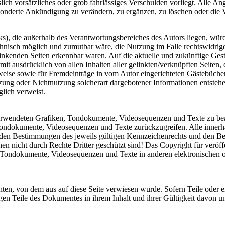
lich vorsätzliches oder grob fahrlässiges Verschulden vorliegt. Alle An
onderte Ankündigung zu verändern, zu ergänzen, zu löschen oder die Ve
ks), die außerhalb des Verantwortungsbereiches des Autors liegen, würd
chnisch möglich und zumutbar wäre, die Nutzung im Falle rechtswidriger
linkenden Seiten erkennbar waren. Auf die aktuelle und zukünftige Gesta
ermit ausdrücklich von allen Inhalten aller gelinkten/verknüpften Seiten
weise sowie für Fremdeinträge in vom Autor eingerichteten Gästebüchern,
zung oder Nichtnutzung solcherart dargebotener Informationen entstehen
glich verweist.
r verwendeten Grafiken, Tondokumente, Videosequenzen und Texte zu bea
Tondokumente, Videosequenzen und Texte zurückzugreifen. Alle innerha
en Bestimmungen des jeweils gültigen Kennzeichenrechts und den Besi
n nicht durch Rechte Dritter geschützt sind! Das Copyright für veröffen
, Tondokumente, Videosequenzen und Texte in anderen elektronischen 
chten, von dem aus auf diese Seite verwiesen wurde. Sofern Teile oder 
rigen Teile des Dokumentes in ihrem Inhalt und ihrer Gültigkeit davon u