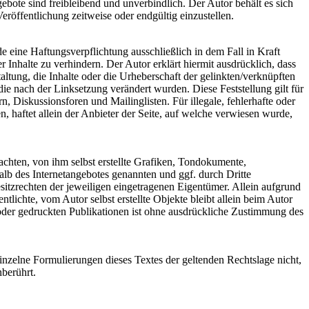
gebote sind freibleibend und unverbindlich. Der Autor behält es sich
röffentlichung zeitweise oder endgültig einzustellen.
e eine Haftungsverpflichtung ausschließlich in dem Fall in Kraft
 Inhalte zu verhindern. Der Autor erklärt hiermit ausdrücklich, dass
ltung, die Inhalte oder die Urheberschaft der gelinkten/verknüpften
, die nach der Linksetzung verändert wurden. Diese Feststellung gilt für
 Diskussionsforen und Mailinglisten. Für illegale, fehlerhafte oder
, haftet allein der Anbieter der Seite, auf welche verwiesen wurde,
chten, von ihm selbst erstellte Grafiken, Tondokumente,
lb des Internetangebotes genannten und ggf. durch Dritte
tzrechten der jeweiligen eingetragenen Eigentümer. Allein aufgrund
tlichte, vom Autor selbst erstellte Objekte bleibt allein beim Autor
oder gedruckten Publikationen ist ohne ausdrückliche Zustimmung des
einzelne Formulierungen dieses Textes der geltenden Rechtslage nicht,
nberührt.