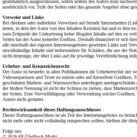
grundsätzlich ausgeschlossen, sofern seitens des Autors kein nachweis
ausdrücklich vor, Teile der Seiten oder das gesamte Angebot ohne ges
Verweise und Links
Bei direkten oder indirekten Verweisen auf fremde Internetseiten (Lin
treten, in dem der Autor von den Inhalten Kenntnis hat und es ihm te
zum Zeitpunkt der Linksetzung keine illegalen Inhalte auf den zu ver
Seiten hat der Autor keinerlei Einfluss. Deshalb distanziert er sich hi
alle innerhalb des eigenen Internetangebotes gesetzten Links und Ver
unvollständige Inhalte und insbesondere für Schäden, die aus der Nut
nicht derjenige, der über Links auf die jeweilige Veröffentlichung ledi
Urheber- und Kennzeichenrecht
Der Autor ist bestrebt, in allen Publikationen die Urheberrechte de
Videosequenzen und Texte zu nutzen oder auf lizenzfreie Grafiken, 
geschützten Marken- und Warenzeichen unterliegen uneingeschränkt d
der bloßen Nennung ist nicht der Schluss zu ziehen, dass Markenzeiche
der Seiten. Eine Vervielfältigung oder Verwendung solcher Grafiken
Autors nicht gestattet.
Rechtswirksamkeit dieses Haftungsausschlusses
Dieser Haftungsausschluss ist als Teil des Internetangebotes zu betra
nicht mehr oder nicht vollständig entsprechen sollten, bleiben die üb
Folge uns
© 2026 FF Übelbach-Markt