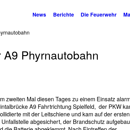
News
Berichte
Die Feuerwehr
Ma
Phyrnautobahn
er A9 Phyrnautobahn
 zweiten Mal diesen Tages zu einem Einsatz alarmi
eintalbrücke A9 Fahrtrichtung Spielfeld, der PKW k
lidierte mit der Leitschiene und kam auf der ersten
Unfallstelle abgesichert, der Brandschutz aufgebaut
 die Batterie abgeklemmt. Nach Eintreffen der