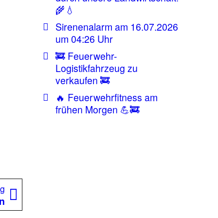
🌾💧
Sirenenalarm am 16.07.2026
um 04:26 Uhr
🚒 Feuerwehr-
Logistikfahrzeug zu
verkaufen 🚒
🔥 Feuerwehrfitness am
frühen Morgen 💪🚒
Nächster
ag
Beitrag:
hn