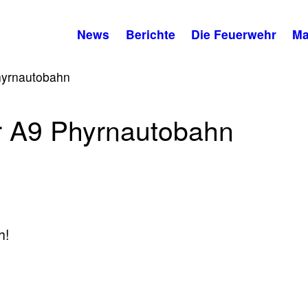
News
Berichte
Die Feuerwehr
Ma
Phyrnautobahn
er A9 Phyrnautobahn
h!