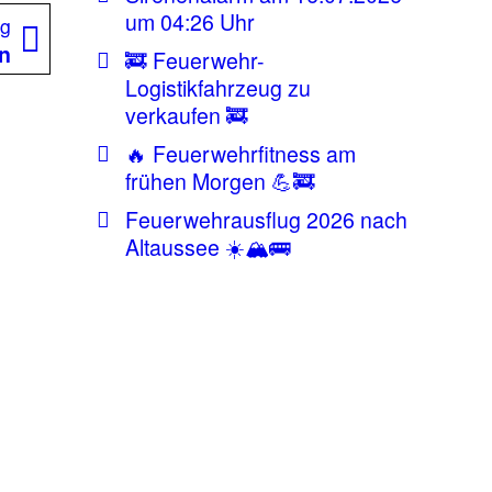
um 04:26 Uhr
Nächster
ag
Beitrag:
hn
🚒 Feuerwehr-
Logistikfahrzeug zu
verkaufen 🚒
🔥 Feuerwehrfitness am
frühen Morgen 💪🚒
Feuerwehrausflug 2026 nach
Altaussee ☀️🏔️🚌