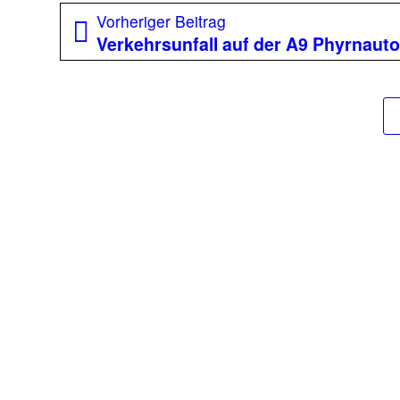
Beitragsnavigation
Vorheriger
Vorheriger Beitrag
Beitrag:
Verkehrsunfall auf der A9 Phyrnaut