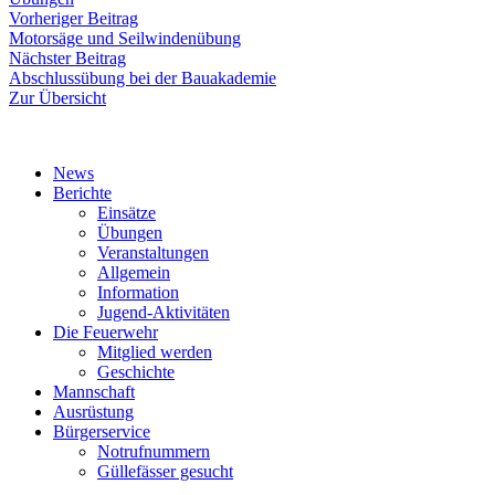
Beitragsnavigation
Vorheriger
Vorheriger Beitrag
Beitrag:
Motorsäge und Seilwindenübung
Nächster
Nächster Beitrag
Beitrag:
Abschlussübung bei der Bauakademie
Zur Übersicht
News
Berichte
Einsätze
Übungen
Veranstaltungen
Allgemein
Information
Jugend-Aktivitäten
Die Feuerwehr
Mitglied werden
Geschichte
Mannschaft
Ausrüstung
Bürgerservice
Notrufnummern
Güllefässer gesucht