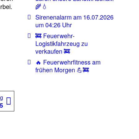
🌾💧
rbei.
Sirenenalarm am 16.07.2026
um 04:26 Uhr
🚒 Feuerwehr-
Logistikfahrzeug zu
verkaufen 🚒
🔥 Feuerwehrfitness am
frühen Morgen 💪🚒
Nächster
ag
Beitrag:
15