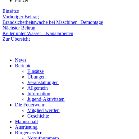
Polizei
Einsätze
Beitragsnavigation
Vorheriger
Vorheriger Beitrag
Beitrag:
Brandsicherheitswache bei Maschinen- Demontage
Nächster
Nächster Beitrag
Beitrag:
Keller unter Wasser – Kanalarbeiten
Zur Übersicht
News
Berichte
Einsätze
Übungen
Veranstaltungen
Allgemein
Information
Jugend-Aktivitäten
Die Feuerwehr
Mitglied werden
Geschichte
Mannschaft
Ausrüstung
Bürgerservice
Notrufnummern