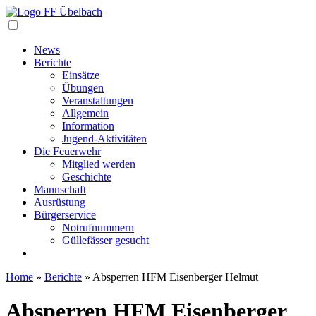
Navigation
News
Berichte
Einsätze
Übungen
Veranstaltungen
Allgemein
Information
Jugend-Aktivitäten
Die Feuerwehr
Mitglied werden
Geschichte
Mannschaft
Ausrüstung
Bürgerservice
Notrufnummern
Güllefässer gesucht
Home
»
Berichte
»
Absperren HFM Eisenberger Helmut
Absperren HFM Eisenberger