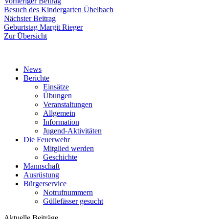
Beitragsnavigation
Vorheriger
Vorheriger Beitrag
Beitrag:
Besuch des Kindergarten Übelbach
Nächster
Nächster Beitrag
Beitrag:
Geburtstag Margit Rieger
Zur Übersicht
News
Berichte
Einsätze
Übungen
Veranstaltungen
Allgemein
Information
Jugend-Aktivitäten
Die Feuerwehr
Mitglied werden
Geschichte
Mannschaft
Ausrüstung
Bürgerservice
Notrufnummern
Güllefässer gesucht
Aktuelle Beiträge