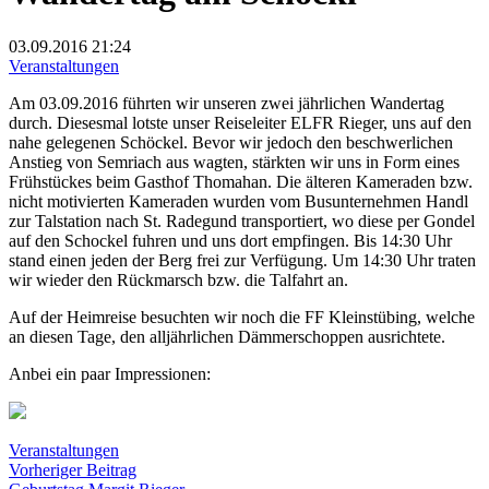
03.09.2016
21:24
Veranstaltungen
Am 03.09.2016 führten wir unseren zwei jährlichen Wandertag
durch. Diesesmal lotste unser Reiseleiter ELFR Rieger, uns auf den
nahe gelegenen Schöckel. Bevor wir jedoch den beschwerlichen
Anstieg von Semriach aus wagten, stärkten wir uns in Form eines
Frühstückes beim Gasthof Thomahan. Die älteren Kameraden bzw.
nicht motivierten Kameraden wurden vom Busunternehmen Handl
zur Talstation nach St. Radegund transportiert, wo diese per Gondel
auf den Schockel fuhren und uns dort empfingen. Bis 14:30 Uhr
stand einen jeden der Berg frei zur Verfügung. Um 14:30 Uhr traten
wir wieder den Rückmarsch bzw. die Talfahrt an.
Auf der Heimreise besuchten wir noch die FF Kleinstübing, welche
an diesen Tage, den alljährlichen Dämmerschoppen ausrichtete.
Anbei ein paar Impressionen:
Veranstaltungen
Beitragsnavigation
Vorheriger
Vorheriger Beitrag
Beitrag: