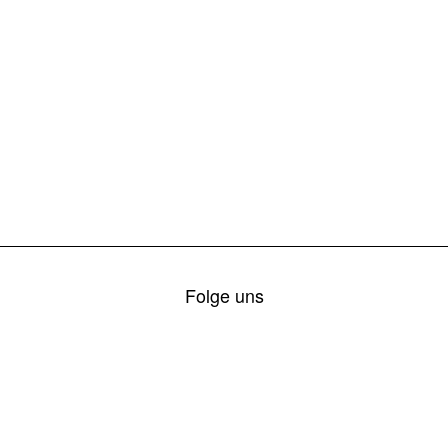
Folge uns
© 2026 FF Übelbach-Markt