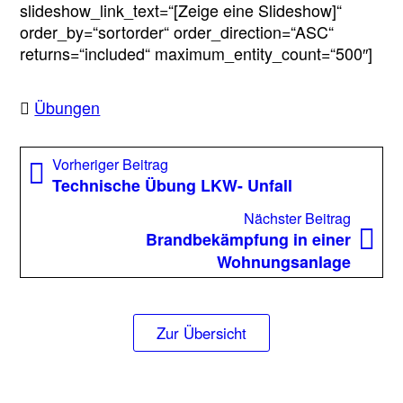
slideshow_link_text=“[Zeige eine Slideshow]“
order_by=“sortorder“ order_direction=“ASC“
returns=“included“ maximum_entity_count=“500″]
Übungen
Beitragsnavigation
Vorheriger
Vorheriger Beitrag
Beitrag:
Technische Übung LKW- Unfall
Nächst
Nächster Beitrag
Beitrag
Brandbekämpfung in einer
Wohnungsanlage
Zur Übersicht