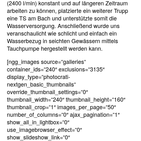
(2400 l/min) konstant und auf längeren Zeitraum
arbeiten zu können, platzierte ein weiterer Trupp
eine TS am Bach und unterstützte somit die
Wasserversorgung. Anschließend wurde uns
veranschaulicht wie schlicht und einfach ein
Wasserbezug in seichten Gewässern mittels
Tauchpumpe hergestellt werden kann.
[ngg_images source=“galleries“
container_ids=“240″ exclusions=“3135″
display_type=“photocrati-
nextgen_basic_thumbnails“
override_thumbnail_settings=“0″
thumbnail_width=“240″ thumbnail_height=“160″
thumbnail_crop=“1″ images_per_page=“50″
number_of_columns=“0″ ajax_pagination=“1″
show_all_in_lightbox=“0″
use_imagebrowser_effect=“0″
show_slideshow_link=“0″