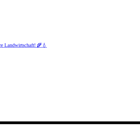
re Landwirtschaft! 🌾💧