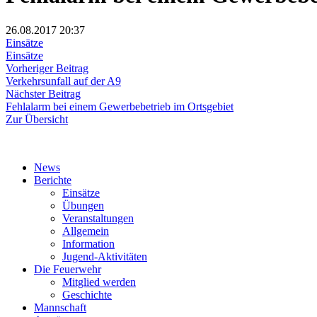
26.08.2017
20:37
Einsätze
Einsätze
Beitragsnavigation
Vorheriger
Vorheriger Beitrag
Beitrag:
Verkehrsunfall auf der A9
Nächster
Nächster Beitrag
Beitrag:
Fehlalarm bei einem Gewerbebetrieb im Ortsgebiet
Zur Übersicht
News
Berichte
Einsätze
Übungen
Veranstaltungen
Allgemein
Information
Jugend-Aktivitäten
Die Feuerwehr
Mitglied werden
Geschichte
Mannschaft