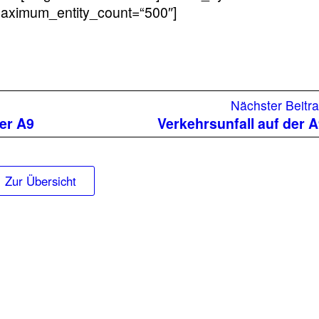
maximum_entity_count=“500″]
riger
Nächster Beitr
ag:
er A9
Verkehrsunfall auf der 
Zur Übersicht