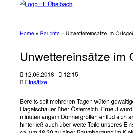
Home
»
Berichte
»
Unwettereinsätze im Ortsgeb
Unwettereinsätze im 
12.06.2018
12:15
Einsätze
Bereits seit mehreren Tagen wüten gewalti
Hagelschauer über Österreich. Erneut wurde
minutenlangem Donnergrollen entlud sich am
hinterließ auch über weite Teile unseres E
ca. um 18.30 zu einer Baumbergung im Klei