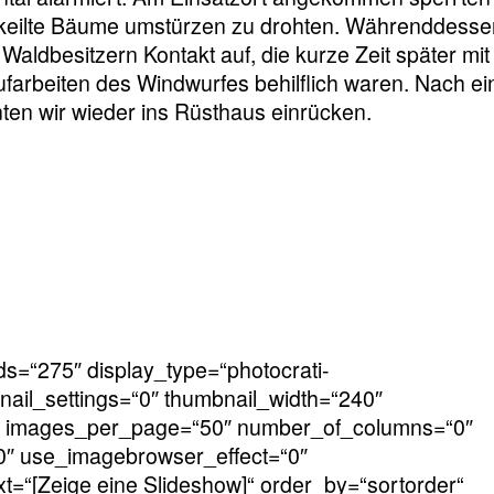
rkeilte Bäume umstürzen zu drohten. Währenddesse
Waldbesitzern Kontakt auf, die kurze Zeit später mit
arbeiten des Windwurfes behilflich waren. Nach ei
ten wir wieder ins Rüsthaus einrücken.
ds=“275″ display_type=“photocrati-
ail_settings=“0″ thumbnail_width=“240″
1″ images_per_page=“50″ number_of_columns=“0″
“0″ use_imagebrowser_effect=“0″
t=“[Zeige eine Slideshow]“ order_by=“sortorder“