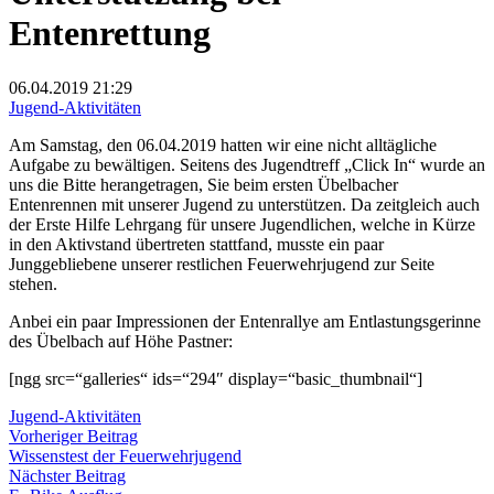
Entenrettung
06.04.2019
21:29
Jugend-Aktivitäten
Am Samstag, den 06.04.2019 hatten wir eine nicht alltägliche
Aufgabe zu bewältigen. Seitens des Jugendtreff „Click In“ wurde an
uns die Bitte herangetragen, Sie beim ersten Übelbacher
Entenrennen mit unserer Jugend zu unterstützen. Da zeitgleich auch
der Erste Hilfe Lehrgang für unsere Jugendlichen, welche in Kürze
in den Aktivstand übertreten stattfand, musste ein paar
Junggebliebene unserer restlichen Feuerwehrjugend zur Seite
stehen.
Anbei ein paar Impressionen der Entenrallye am Entlastungsgerinne
des Übelbach auf Höhe Pastner:
[ngg src=“galleries“ ids=“294″ display=“basic_thumbnail“]
Jugend-Aktivitäten
Beitragsnavigation
Vorheriger
Vorheriger Beitrag
Beitrag:
Wissenstest der Feuerwehrjugend
Nächster
Nächster Beitrag