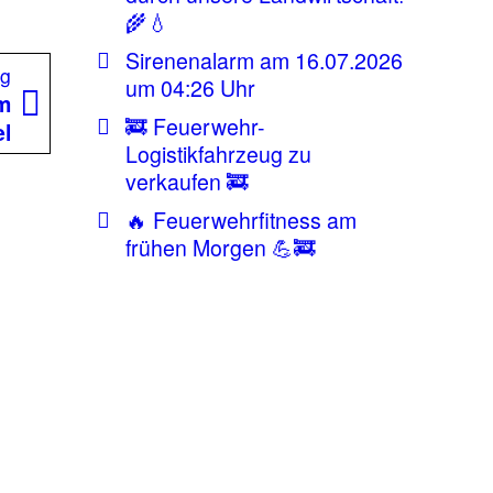
🌾💧
Sirenenalarm am 16.07.2026
Nächster
ag
um 04:26 Uhr
Beitrag:
im
🚒 Feuerwehr-
el
Logistikfahrzeug zu
verkaufen 🚒
🔥 Feuerwehrfitness am
frühen Morgen 💪🚒