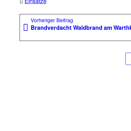
Einsätze
Beitragsnavigation
Vorheriger
Vorheriger Beitrag
Beitrag:
Brandverdacht Waldbrand am Warth