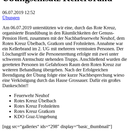
06.07.2019
12:52
Übungen
Am 06.07.2019 unterstützten wir eine, durch das Rote Kreuz,
organisierte Brandübung in den Räumlichkeiten der Genuss-
Pension Herti, zusammen mit der Nachbarfeuerwehr Neuhof, dem
Roten Kreuz Übelbach, Gratkorn und Frohnleiten. Annahme war
ein Kellerbrand im 2. UG mit mehreren vermissten Personen. Der
Löschangriff sowie die Personenrettung erfolgte mit zwei unter
schwerem Atemschutz stehenden Trupps. Anschließend wurden die
geretteten Personen im Gefahrlosen Raum dem Roten Kreuz zur
weiteren Behandlung übergeben. Nach der Erfolgreichen
Beendigung der Übung folgte eine kurze Nachbesprechung wieso
eine Verköstigung durch das Hause Grossauer. Dafür ein großes
Dankeschön!!
Feuerwehr Neuhof
Rotes Kreuz Übelbach
Rotes Kreuz Frohnleiten
Rotes Kreuz Gratkorn
KDO Graz-Umgebung
[ngg src=“galleries“ ids=“298″ display=“basic_thumbnail“]