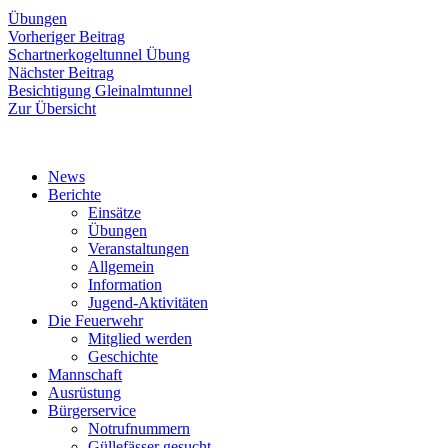
Übungen
Beitragsnavigation
Vorheriger
Vorheriger Beitrag
Beitrag:
Schartnerkogeltunnel Übung
Nächster
Nächster Beitrag
Beitrag:
Besichtigung Gleinalmtunnel
Zur Übersicht
News
Berichte
Einsätze
Übungen
Veranstaltungen
Allgemein
Information
Jugend-Aktivitäten
Die Feuerwehr
Mitglied werden
Geschichte
Mannschaft
Ausrüstung
Bürgerservice
Notrufnummern
Güllefässer gesucht