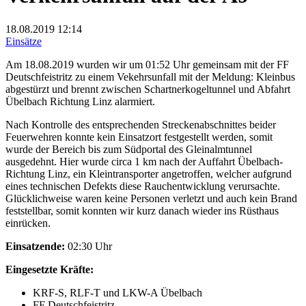
18.08.2019
12:14
Einsätze
Am 18.08.2019 wurden wir um 01:52 Uhr gemeinsam mit der FF
Deutschfeistritz zu einem Vekehrsunfall mit der Meldung: Kleinbus
abgestürzt und brennt zwischen Schartnerkogeltunnel und Abfahrt
Übelbach Richtung Linz alarmiert.
Nach Kontrolle des entsprechenden Streckenabschnittes beider
Feuerwehren konnte kein Einsatzort festgestellt werden, somit
wurde der Bereich bis zum Südportal des Gleinalmtunnel
ausgedehnt. Hier wurde circa 1 km nach der Auffahrt Übelbach-
Richtung Linz, ein Kleintransporter angetroffen, welcher aufgrund
eines technischen Defekts diese Rauchentwicklung verursachte.
Glücklichweise waren keine Personen verletzt und auch kein Brand
feststellbar, somit konnten wir kurz danach wieder ins Rüsthaus
einrücken.
Einsatzende:
02:30 Uhr
Eingesetzte Kräfte:
KRF-S, RLF-T und LKW-A Übelbach
FF Deutschfeistritz