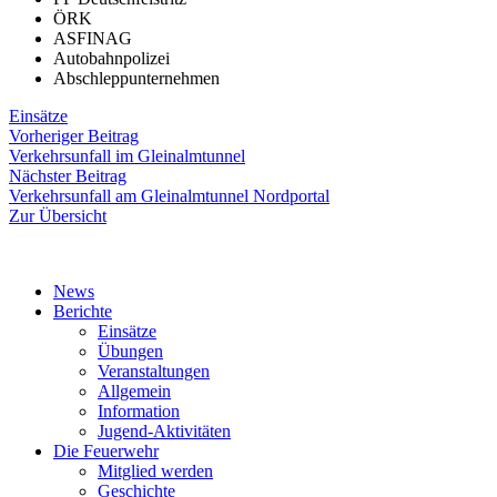
ÖRK
ASFINAG
Autobahnpolizei
Abschleppunternehmen
Einsätze
Beitragsnavigation
Vorheriger
Vorheriger Beitrag
Beitrag:
Verkehrsunfall im Gleinalmtunnel
Nächster
Nächster Beitrag
Beitrag:
Verkehrsunfall am Gleinalmtunnel Nordportal
Zur Übersicht
News
Berichte
Einsätze
Übungen
Veranstaltungen
Allgemein
Information
Jugend-Aktivitäten
Die Feuerwehr
Mitglied werden
Geschichte