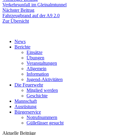
Beitragsnavigation
Beitrag:
Verkehrsunfall im Gleinalmtunnel
Nächster
Nächster Beitrag
Beitrag:
Fahrzeugbrand auf der A9 2.0
Zur Übersicht
News
Berichte
Einsätze
Übungen
Veranstaltungen
Allgemein
Information
Jugend-Aktivitäten
Die Feuerwehr
Mitglied werden
Geschichte
Mannschaft
Ausrüstung
Bürgerservice
Notrufnummern
Güllefässer gesucht
Aktuelle Beiträge