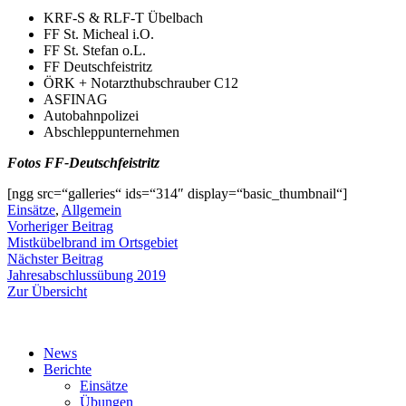
KRF-S & RLF-T Übelbach
FF St. Micheal i.O.
FF St. Stefan o.L.
FF Deutschfeistritz
ÖRK + Notarzthubschrauber C12
ASFINAG
Autobahnpolizei
Abschleppunternehmen
Fotos FF-Deutschfeistritz
[ngg src=“galleries“ ids=“314″ display=“basic_thumbnail“]
Einsätze
,
Allgemein
Beitragsnavigation
Vorheriger
Vorheriger Beitrag
Beitrag:
Mistkübelbrand im Ortsgebiet
Nächster
Nächster Beitrag
Beitrag:
Jahresabschlussübung 2019
Zur Übersicht
News
Berichte
Einsätze
Übungen