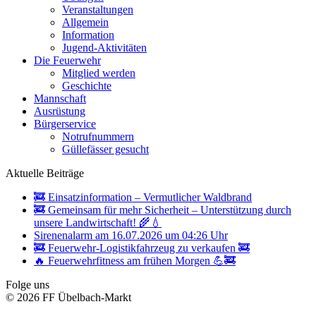
Veranstaltungen
Allgemein
Information
Jugend-Aktivitäten
Die Feuerwehr
Mitglied werden
Geschichte
Mannschaft
Ausrüstung
Bürgerservice
Notrufnummern
Güllefässer gesucht
Aktuelle Beiträge
🚒 Einsatzinformation – Vermutlicher Waldbrand
🚒 Gemeinsam für mehr Sicherheit – Unterstützung durch
unsere Landwirtschaft! 🌾💧
Sirenenalarm am 16.07.2026 um 04:26 Uhr
🚒 Feuerwehr-Logistikfahrzeug zu verkaufen 🚒
🔥 Feuerwehrfitness am frühen Morgen 💪🚒
Folge uns
© 2026 FF Übelbach-Markt