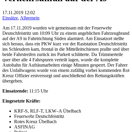
17.11.2019
12:02
Einsätze
,
Allgemein
Am 17.11.2019 wurden wir gemeinsam mit der Feuerwehr
Deutschfeistritz um 10:09 Uhr zu einem angeblichen Fahrzeugbrand
auf der A9 in Fahrtrichtung Süden alarmiert. Am Einsatzort stellte
sich heraus, dass ein PKW kurz vor der Raststation Deutschfeistritz
ins Schleudern kam, frontal in die Mittelleitschienen prallte und über
beide Fahrstreifen zurück ins Parkett schlitterte. Da Trümmerteile
quer über alle 4 Fahrspuren verteilt lagen, wurde die komplette
Autobahn für Aufräumarbeiten einige Minuten gesperrt. Der Fahrer
des Unfallwagens wurde von einem zufällig vorbei kommenden Rot
Kreuz Offizier erstversorgt und anschließend den Rettungskräften
übergeben.
Einsatzende:
11:15 Uhr
Eingesetzte Kräfte:
KRF-S, RLF-T, LKW–A Übelbach
Feuerwehr Deutschfeistritz
Rotes Kreuz Übelbach
ASFINAG