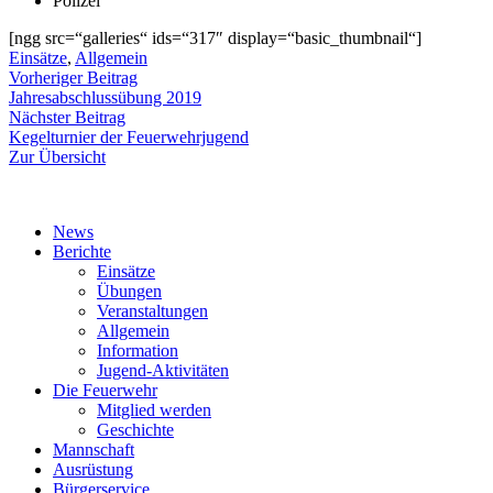
Polizei
[ngg src=“galleries“ ids=“317″ display=“basic_thumbnail“]
Einsätze
,
Allgemein
Beitragsnavigation
Vorheriger
Vorheriger Beitrag
Beitrag:
Jahresabschlussübung 2019
Nächster
Nächster Beitrag
Beitrag:
Kegelturnier der Feuerwehrjugend
Zur Übersicht
News
Berichte
Einsätze
Übungen
Veranstaltungen
Allgemein
Information
Jugend-Aktivitäten
Die Feuerwehr
Mitglied werden
Geschichte
Mannschaft
Ausrüstung
Bürgerservice