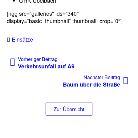
ÖRK Übelbach
[ngg src=“galleries“ ids=“340″
display=“basic_thumbnail“ thumbnail_crop=“0″]
Einsätze
Beitragsnavigation
Vorheriger
Vorheriger Beitrag
Beitrag:
Verkehrsunfall auf A9
Nächst
Nächster Beitrag
Beitrag
Baum über die Straße
Zur Übersicht