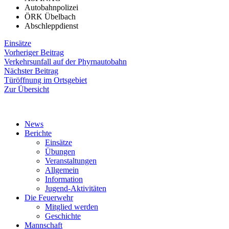
Autobahnpolizei
ÖRK Übelbach
Abschleppdienst
Einsätze
Beitragsnavigation
Vorheriger
Vorheriger Beitrag
Beitrag:
Verkehrsunfall auf der Phyrnautobahn
Nächster
Nächster Beitrag
Beitrag:
Türöffnung im Ortsgebiet
Zur Übersicht
News
Berichte
Einsätze
Übungen
Veranstaltungen
Allgemein
Information
Jugend-Aktivitäten
Die Feuerwehr
Mitglied werden
Geschichte
Mannschaft