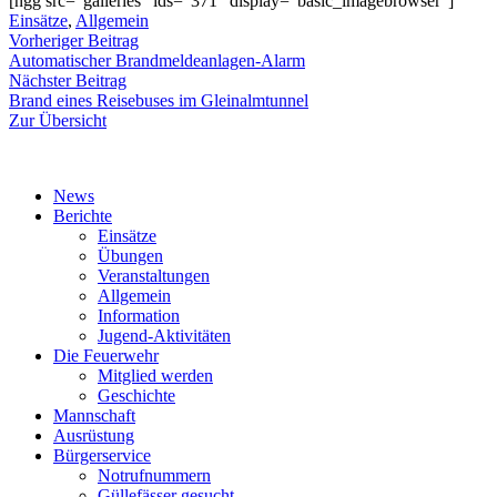
[ngg src=“galleries“ ids=“371″ display=“basic_imagebrowser“]
Einsätze
,
Allgemein
Beitragsnavigation
Vorheriger
Vorheriger Beitrag
Beitrag:
Automatischer Brandmeldeanlagen-Alarm
Nächster
Nächster Beitrag
Beitrag:
Brand eines Reisebuses im Gleinalmtunnel
Zur Übersicht
News
Berichte
Einsätze
Übungen
Veranstaltungen
Allgemein
Information
Jugend-Aktivitäten
Die Feuerwehr
Mitglied werden
Geschichte
Mannschaft
Ausrüstung
Bürgerservice
Notrufnummern
Güllefässer gesucht