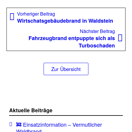
Beitragsnavigation
Vorheriger
Vorheriger Beitrag
Beitrag:
Wirtschatsgebäudebrand in Waldstein
Nächst
Nächster Beitrag
Beitrag
Fahrzeugbrand entpuppte sich als
Turboschaden
Zur Übersicht
Aktuelle Beiträge
🚒 Einsatzinformation – Vermutlicher
Waldbrand