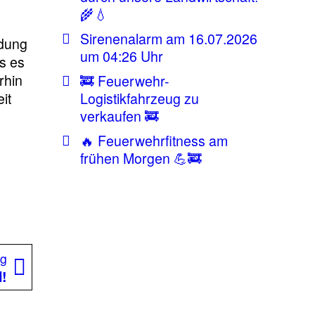
🌾💧
Sirenenalarm am 16.07.2026
idung
um 04:26 Uhr
s es
rhin
🚒 Feuerwehr-
it
Logistikfahrzeug zu
verkaufen 🚒
🔥 Feuerwehrfitness am
frühen Morgen 💪🚒
Nächster
ag
Beitrag:
!