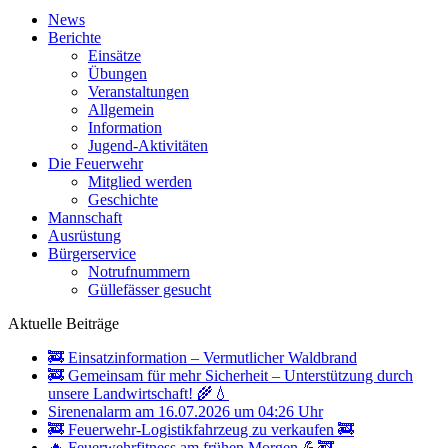
News
Berichte
Einsätze
Übungen
Veranstaltungen
Allgemein
Information
Jugend-Aktivitäten
Die Feuerwehr
Mitglied werden
Geschichte
Mannschaft
Ausrüstung
Bürgerservice
Notrufnummern
Güllefässer gesucht
Aktuelle Beiträge
🚒 Einsatzinformation – Vermutlicher Waldbrand
🚒 Gemeinsam für mehr Sicherheit – Unterstützung durch
unsere Landwirtschaft! 🌾💧
Sirenenalarm am 16.07.2026 um 04:26 Uhr
🚒 Feuerwehr-Logistikfahrzeug zu verkaufen 🚒
🔥 Feuerwehrfitness am frühen Morgen 💪🚒