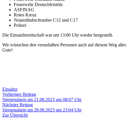
Feuerwehr Deutschfeistritz
ASFINAG
Rotes Kreuz
Notarzthubschrauber C12 und C17
Polizei
Die Einsatzbereitschaft war um 13:00 Uhr wieder hergestellt.
Wir wünschen den verunfallten Personen auch auf diesem Weg alles
Gute!
Einsätze
Beitragsnavigation
Vorheriger
Vorheriger Beitrag
Beitrag:
Sirenenalarm am 21.08.2023 um 08:07 Uhr
Nächster
Nächster Beitrag
Beitrag:
Sirenenalarm am 28.08.2023 um 23:04 Uhr
Zur Übersicht