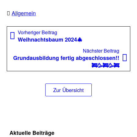
Allgemein
Beitragsnavigation
Vorheriger
Vorheriger Beitrag
Beitrag:
Weihnachtsbaum 2024🎄
Nächst
Nächster Beitrag
Beitrag
Grundausbildung fertig abgeschlossen!!
🚒🥳🚒🥳🚒
Zur Übersicht
Aktuelle Beiträge