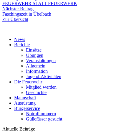
Beitrag:
FEUERWEHR STATT FEUERWERK
Nächster
Nächster Beitrag
Beitrag:
Faschingszeit in Übelbach
Zur Übersicht
News
Berichte
Einsätze
Übungen
Veranstaltungen
Allgemein
Information
Jugend-Aktivitäten
Die Feuerwehr
Mitglied werden
Geschichte
Mannschaft
Ausrüstung
Bürgerservice
Notrufnummern
Güllefässer gesucht
Aktuelle Beiträge