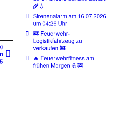
🌾💧
Sirenenalarm am 16.07.2026
um 04:26 Uhr
🚒 Feuerwehr-
Logistikfahrzeug zu
Nächster
ag
verkaufen 🚒
Beitrag:
am
🔥 Feuerwehrfitness am
25
frühen Morgen 💪🚒