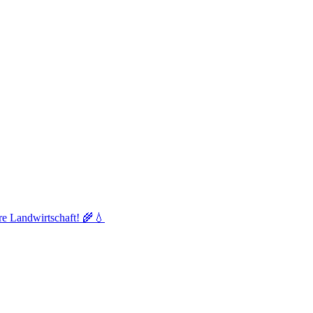
re Landwirtschaft! 🌾💧