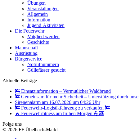
Übungen
Veranstaltungen
Allgemein
Information
Jugend-Aktivitäten
Die Feuerwehr
Mitglied werden
Geschichte
Mannschaft
Ausrüstung
Bürgerservice
Notrufnummern
Güllefässer gesucht
Aktuelle Beiträge
🚒 Einsatzinformation – Vermutlicher Waldbrand
🚒 Gemeinsam für mehr Sicherheit – Unterstützung durch unse
Sirenenalarm am 16.07.2026 um 04:26 Uhr
🚒 Feuerwehr-Logistikfahrzeug zu verkaufen 🚒
🔥 Feuerwehrfitness am frühen Morgen 💪🚒
Folge uns
© 2026 FF Übelbach-Markt