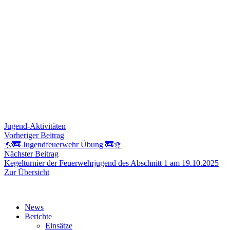
Jugend-Aktivitäten
Beitragsnavigation
Vorheriger
Vorheriger Beitrag
Beitrag:
🌞🚒 Jugendfeuerwehr Übung 🚒🌞
Nächster
Nächster Beitrag
Beitrag:
Kegelturnier der Feuerwehrjugend des Abschnitt 1 am 19.10.2025
Zur Übersicht
News
Berichte
Einsätze