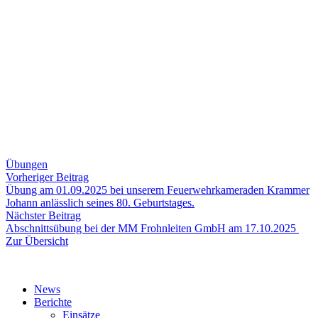
Übungen
Beitragsnavigation
Vorheriger
Vorheriger Beitrag
Beitrag:
Übung am 01.09.2025 bei unserem Feuerwehrkameraden Krammer
Johann anlässlich seines 80. Geburtstages.
Nächster
Nächster Beitrag
Beitrag:
Abschnittsübung bei der MM Frohnleiten GmbH am 17.10.2025
Zur Übersicht
News
Berichte
Einsätze