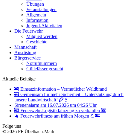
Übungen
Veranstaltungen
Allgemein
Information
Jugend-Aktivitäten
Die Feuerwehr
Mitglied werden
Geschichte
Mannschaft
Ausrüstung
Bürgerservice
Notrufnummern
Güllefässer gesucht
Aktuelle Beiträge
🚒 Einsatzinformation – Vermutlicher Waldbrand
🚒 Gemeinsam für mehr Sicherheit – Unterstützung durch
unsere Landwirtschaft! 🌾💧
Sirenenalarm am 16.07.2026 um 04:26 Uhr
🚒 Feuerwehr-Logistikfahrzeug zu verkaufen 🚒
🔥 Feuerwehrfitness am frühen Morgen 💪🚒
Folge uns
© 2026 FF Übelbach-Markt