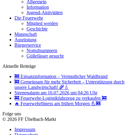
Allgemein
Information
Jugend-Aktivitäten
Die Feuerwehr
Mitglied werden
Geschichte
Mannschaft
Ausrüstung
Bürgerservice
Notrufnummern
Güllefässer gesucht
Aktuelle Beiträge
🚒 Einsatzinformation – Vermutlicher Waldbrand
🚒 Gemeinsam für mehr Sicherheit – Unterstützung durch
unsere Landwirtschaft! 🌾💧
Sirenenalarm am 16.07.2026 um 04:26 Uhr
🚒 Feuerwehr-Logistikfahrzeug zu verkaufen 🚒
🔥 Feuerwehrfitness am frühen Morgen 💪🚒
Folge uns
© 2026 FF Übelbach-Markt
Impressum
Datenschutz