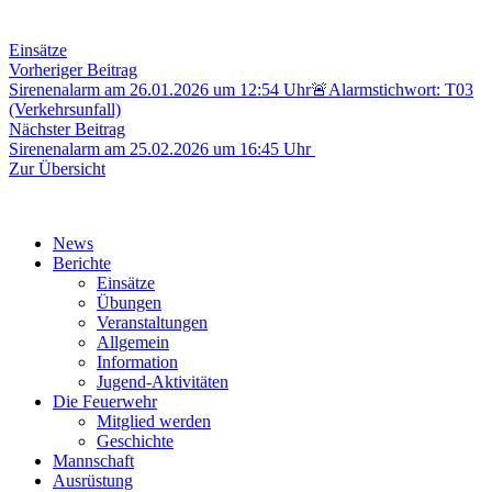
Einsätze
Beitragsnavigation
Vorheriger
Vorheriger Beitrag
Beitrag:
Sirenenalarm am 26.01.2026 um 12:54 Uhr🚨Alarmstichwort: T03
(Verkehrsunfall)
Nächster
Nächster Beitrag
Beitrag:
Sirenenalarm am 25.02.2026 um 16:45 Uhr
Zur Übersicht
News
Berichte
Einsätze
Übungen
Veranstaltungen
Allgemein
Information
Jugend-Aktivitäten
Die Feuerwehr
Mitglied werden
Geschichte
Mannschaft
Ausrüstung