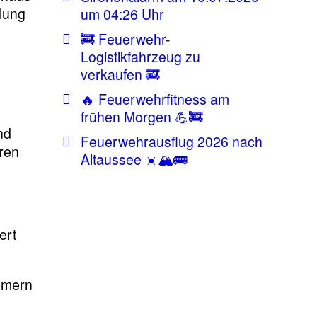
llung
um 04:26 Uhr
🚒 Feuerwehr-
Logistikfahrzeug zu
M
verkaufen 🚒
🔥 Feuerwehrfitness am
frühen Morgen 💪🚒
nd
Feuerwehrausflug 2026 nach
ren
Altaussee ☀️🏔️🚌
ert
hmern