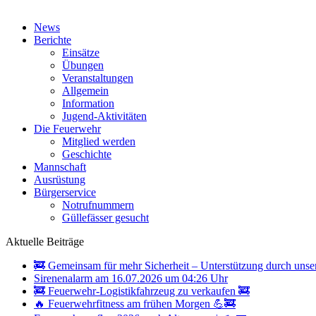
News
Berichte
Einsätze
Übungen
Veranstaltungen
Allgemein
Information
Jugend-Aktivitäten
Die Feuerwehr
Mitglied werden
Geschichte
Mannschaft
Ausrüstung
Bürgerservice
Notrufnummern
Güllefässer gesucht
Aktuelle Beiträge
🚒 Gemeinsam für mehr Sicherheit – Unterstützung durch unse
Sirenenalarm am 16.07.2026 um 04:26 Uhr
🚒 Feuerwehr-Logistikfahrzeug zu verkaufen 🚒
🔥 Feuerwehrfitness am frühen Morgen 💪🚒