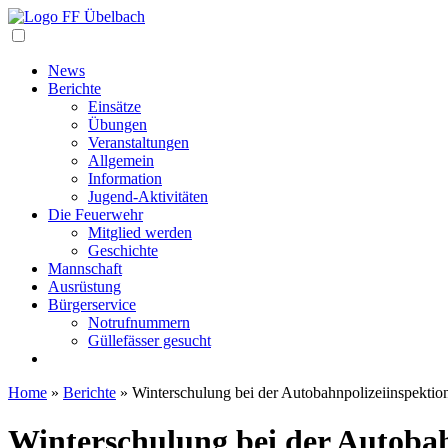
Navigation
News
Berichte
Einsätze
Übungen
Veranstaltungen
Allgemein
Information
Jugend-Aktivitäten
Die Feuerwehr
Mitglied werden
Geschichte
Mannschaft
Ausrüstung
Bürgerservice
Notrufnummern
Güllefässer gesucht
Home
»
Berichte
»
Winterschulung bei der Autobahnpolizeiinspektio
Winterschulung bei der Autobah