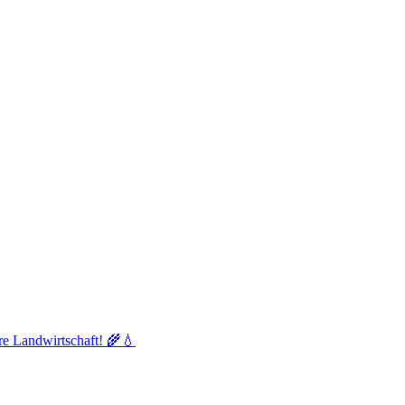
re Landwirtschaft! 🌾💧