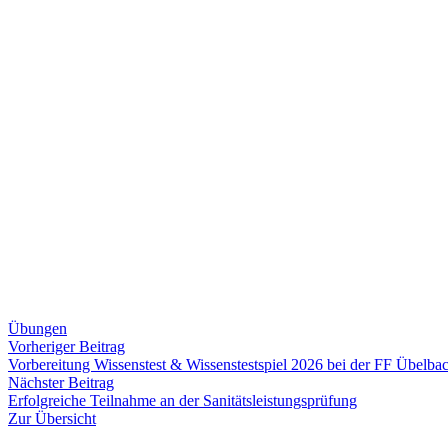
Übungen
Beitragsnavigation
Vorheriger
Vorheriger Beitrag
Beitrag:
Vorbereitung Wissenstest & Wissenstestspiel 2026 bei der FF Übelba
Nächster
Nächster Beitrag
Beitrag:
Erfolgreiche Teilnahme an der Sanitätsleistungsprüfung
Zur Übersicht