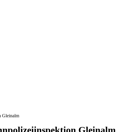
n Gleinalm
npolizeiinspektion Gleinalm