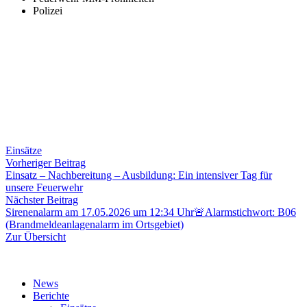
Polizei
Einsätze
Beitragsnavigation
Vorheriger
Vorheriger Beitrag
Beitrag:
Einsatz – Nachbereitung – Ausbildung: Ein intensiver Tag für
unsere Feuerwehr
Nächster
Nächster Beitrag
Beitrag:
Sirenenalarm am 17.05.2026 um 12:34 Uhr🚨Alarmstichwort: B06
(Brandmeldeanlagenalarm im Ortsgebiet)
Zur Übersicht
News
Berichte