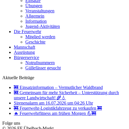
Einsätze
Übungen
Veranstaltungen
Allgemein
Information
Jugend-Aktivitäten
Die Feuerwehr
Mitglied werden
Geschichte
Mannschaft
Ausrüstung
Bürgerservice
Notrufnummern
Güllefässer gesucht
Aktuelle Beiträge
🚒 Einsatzinformation – Vermutlicher Waldbrand
🚒 Gemeinsam für mehr Sicherheit – Unterstützung durch
unsere Landwirtschaft! 🌾💧
Sirenenalarm am 16.07.2026 um 04:26 Uhr
🚒 Feuerwehr-Logistikfahrzeug zu verkaufen 🚒
🔥 Feuerwehrfitness am frühen Morgen 💪🚒
Folge uns
© 2026 FF Übelbach-Markt