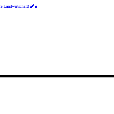
re Landwirtschaft! 🌾💧