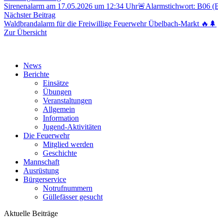
Beitrag:
Sirenenalarm am 17.05.2026 um 12:34 Uhr🚨Alarmstichwort: B06 (B
Nächster
Nächster Beitrag
Beitrag:
Waldbrandalarm für die Freiwillige Feuerwehr Übelbach-Markt 🔥🌲
Zur Übersicht
News
Berichte
Einsätze
Übungen
Veranstaltungen
Allgemein
Information
Jugend-Aktivitäten
Die Feuerwehr
Mitglied werden
Geschichte
Mannschaft
Ausrüstung
Bürgerservice
Notrufnummern
Güllefässer gesucht
Aktuelle Beiträge