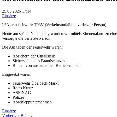
25.05.2026
17:14
Einsätze
🚨Alarmstichwort: T03V (Verkehrsunfall mit verletzter Person)
Heute am späten Nachmittag wurden wir mittels Sirenenalarm zu einem 
versorgte die verletzte Person
Die Aufgaben der Feuerwehr waren:
Absichern der Unfallstelle
Sicherstellen des Brandschutzes
Binden von auslaufenden Betriebsmitteln
Eingesetzt waren:
Feuerwehr Übelbach-Markt
Rotes Kreuz
ASFINAG
Polizei
Abschleppunternehmen
Einsätze
Beitragsnavigation
Vorheriger
Vorheriger Beitrag