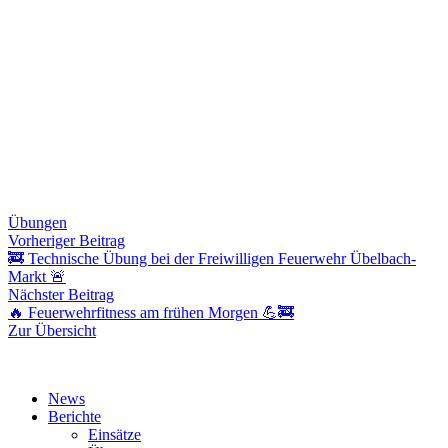
Übungen
Beitragsnavigation
Vorheriger
Vorheriger Beitrag
Beitrag:
🚒 Technische Übung bei der Freiwilligen Feuerwehr Übelbach-
Markt 🚨
Nächster
Nächster Beitrag
Beitrag:
🔥 Feuerwehrfitness am frühen Morgen 💪🚒
Zur Übersicht
News
Berichte
Einsätze