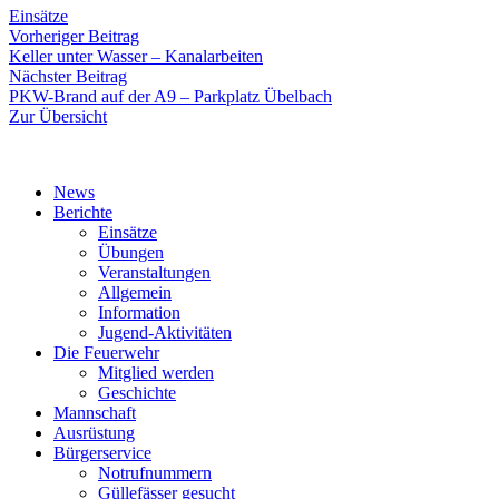
Einsätze
Beitragsnavigation
Vorheriger
Vorheriger Beitrag
Beitrag:
Keller unter Wasser – Kanalarbeiten
Nächster
Nächster Beitrag
Beitrag:
PKW-Brand auf der A9 – Parkplatz Übelbach
Zur Übersicht
News
Berichte
Einsätze
Übungen
Veranstaltungen
Allgemein
Information
Jugend-Aktivitäten
Die Feuerwehr
Mitglied werden
Geschichte
Mannschaft
Ausrüstung
Bürgerservice
Notrufnummern
Güllefässer gesucht