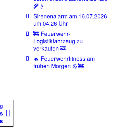
🌾💧
Sirenenalarm am 16.07.2026
um 04:26 Uhr
🚒 Feuerwehr-
Logistikfahrzeug zu
verkaufen 🚒
🔥 Feuerwehrfitness am
frühen Morgen 💪🚒
Nächster
ag
Beitrag:
es
ls