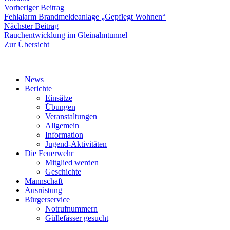
Beitragsnavigation
Vorheriger
Vorheriger Beitrag
Beitrag:
Fehlalarm Brandmeldeanlage „Gepflegt Wohnen“
Nächster
Nächster Beitrag
Beitrag:
Rauchentwicklung im Gleinalmtunnel
Zur Übersicht
News
Berichte
Einsätze
Übungen
Veranstaltungen
Allgemein
Information
Jugend-Aktivitäten
Die Feuerwehr
Mitglied werden
Geschichte
Mannschaft
Ausrüstung
Bürgerservice
Notrufnummern
Güllefässer gesucht