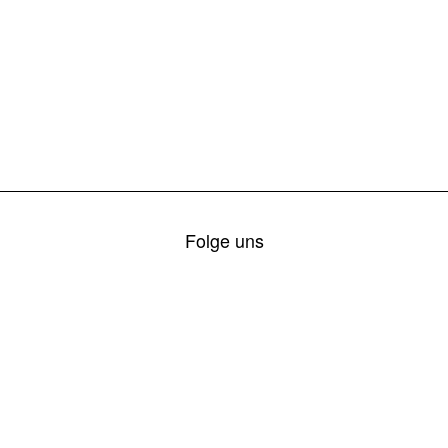
Folge uns
© 2026 FF Übelbach-Markt
Impressum
Datenschutz
Login