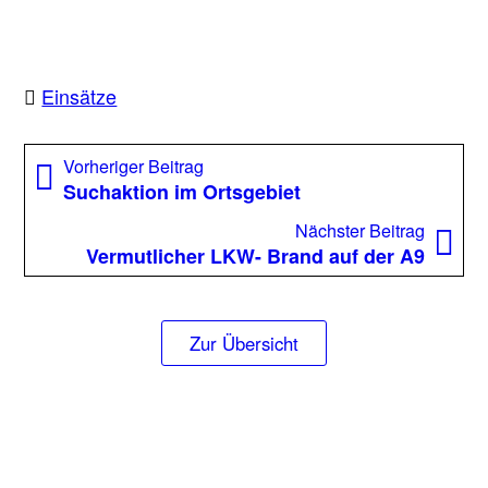
Einsätze
Beitragsnavigation
Vorheriger
Vorheriger Beitrag
Beitrag:
Suchaktion im Ortsgebiet
Nächst
Nächster Beitrag
Beitrag
Vermutlicher LKW- Brand auf der A9
Zur Übersicht