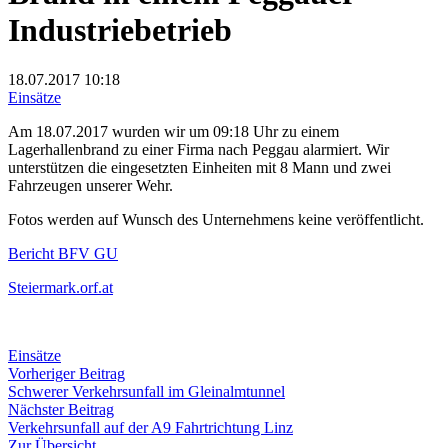
Industriebetrieb
18.07.2017
10:18
Einsätze
Am 18.07.2017 wurden wir um 09:18 Uhr zu einem
Lagerhallenbrand zu einer Firma nach Peggau alarmiert. Wir
unterstützen die eingesetzten Einheiten mit 8 Mann und zwei
Fahrzeugen unserer Wehr.
Fotos werden auf Wunsch des Unternehmens keine veröffentlicht.
Bericht BFV GU
Steiermark.orf.at
Einsätze
Beitragsnavigation
Vorheriger
Vorheriger Beitrag
Beitrag:
Schwerer Verkehrsunfall im Gleinalmtunnel
Nächster
Nächster Beitrag
Beitrag:
Verkehrsunfall auf der A9 Fahrtrichtung Linz
Zur Übersicht