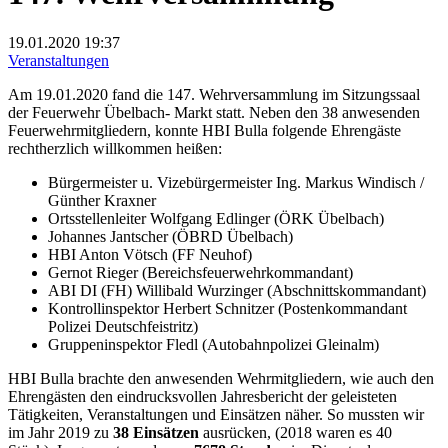
19.01.2020
19:37
Veranstaltungen
Am 19.01.2020 fand die 147. Wehrversammlung im Sitzungssaal
der Feuerwehr Übelbach- Markt statt. Neben den 38 anwesenden
Feuerwehrmitgliedern, konnte HBI Bulla folgende Ehrengäste
rechtherzlich willkommen heißen:
Bürgermeister u. Vizebürgermeister Ing. Markus Windisch /
Günther Kraxner
Ortsstellenleiter Wolfgang Edlinger (ÖRK Übelbach)
Johannes Jantscher (ÖBRD Übelbach)
HBI Anton Vötsch (FF Neuhof)
Gernot Rieger (Bereichsfeuerwehrkommandant)
ABI DI (FH) Willibald Wurzinger (Abschnittskommandant)
Kontrollinspektor Herbert Schnitzer (Postenkommandant
Polizei Deutschfeistritz)
Gruppeninspektor Fledl (Autobahnpolizei Gleinalm)
HBI Bulla brachte den anwesenden Wehrmitgliedern, wie auch den
Ehrengästen den eindrucksvollen Jahresbericht der geleisteten
Tätigkeiten, Veranstaltungen und Einsätzen näher. So mussten wir
im Jahr 2019 zu
38 Einsätzen
ausrücken, (2018 waren es 40