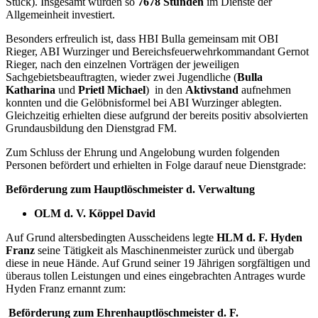
Stück). Insgesamt wurden so
7678 Stunden
im Dienste der
Allgemeinheit investiert.
Besonders erfreulich ist, dass HBI Bulla gemeinsam mit OBI
Rieger, ABI Wurzinger und Bereichsfeuerwehrkommandant Gernot
Rieger, nach den einzelnen Vorträgen der jeweiligen
Sachgebietsbeauftragten, wieder zwei Jugendliche (
Bulla
Katharina
und
Prietl Michael
) in den
Aktivstand
aufnehmen
konnten und die Gelöbnisformel bei ABI Wurzinger ablegten.
Gleichzeitig erhielten diese aufgrund der bereits positiv absolvierten
Grundausbildung den Dienstgrad FM.
Zum Schluss der Ehrung und Angelobung wurden folgenden
Personen befördert und erhielten in Folge darauf neue Dienstgrade:
Beförderung zum Hauptlöschmeister d. Verwaltung
OLM d. V. Köppel David
Auf Grund altersbedingten Ausscheidens legte
HLM d. F. Hyden
Franz
seine Tätigkeit als Maschinenmeister zurück und übergab
diese in neue Hände. Auf Grund seiner 19 Jährigen sorgfältigen und
überaus tollen Leistungen und eines eingebrachten Antrages wurde
Hyden Franz ernannt zum:
Beförderung
zum Ehrenhauptlöschmeister d. F.