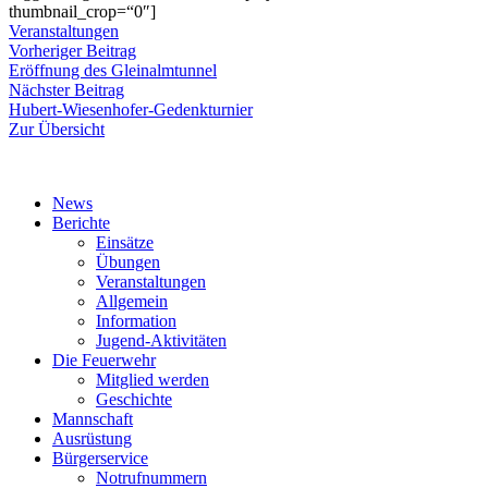
thumbnail_crop=“0″]
Veranstaltungen
Beitragsnavigation
Vorheriger
Vorheriger Beitrag
Beitrag:
Eröffnung des Gleinalmtunnel
Nächster
Nächster Beitrag
Beitrag:
Hubert-Wiesenhofer-Gedenkturnier
Zur Übersicht
News
Berichte
Einsätze
Übungen
Veranstaltungen
Allgemein
Information
Jugend-Aktivitäten
Die Feuerwehr
Mitglied werden
Geschichte
Mannschaft
Ausrüstung
Bürgerservice
Notrufnummern