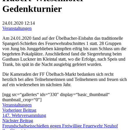
Gedenkturnier
24.01.2020
12:14
Veranstaltungen
Am 24.01.2020 fand auf der Übelbacher-Eisbahn das traditionelle
Spangerl-Schießen des Feuerwehrabschnittes 1 statt. 28 Gruppen
von Jung bis Junggeblieben kämpften eifrig bis zum Schluss um die
begehrten Pokalplätze. Anschließend fand die Siegerehrung beim
Gasthaus Luckner im Kleintal statt, wo die Erfolge, nach Speis und
Trank, bis spät in die Nacht ausgiebig gefeiert wurden.
Die Kameraden der FF Übelbach-Markt bedanken sich recht
herzlich bei allen Teilnehmerinnen und Teilnehmern und freuen sich
auf ein wiedersehen im nächsten Jahr.
[ngg src=“galleries“ ids=“330″ display=“basic_thumbnail“
thumbnail_crop=“0″]
Veranstaltungen
Beitragsnavigation
Vorheriger
Vorheriger Beitrag
Beitrag:
147. Wehrversammlung
Nächster
Nächster Beitrag
Beitrag:
Freundschaftseisschießen gegen Freiwillige Feuerwehr Neuhof